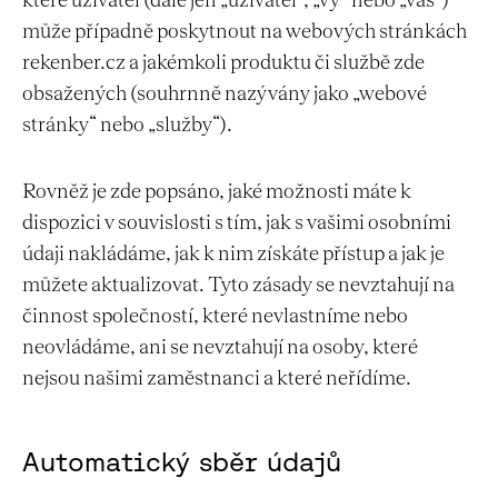
které uživatel (dále jen „uživatel“, „vy“ nebo „váš“)
může případně poskytnout na webových stránkách
rekenber.cz a jakémkoli produktu či službě zde
obsažených (souhrnně nazývány jako „webové
stránky“ nebo „služby“).
Rovněž je zde popsáno, jaké možnosti máte k
dispozici v souvislosti s tím, jak s vašimi osobními
údaji nakládáme, jak k nim získáte přístup a jak je
můžete aktualizovat. Tyto zásady se nevztahují na
činnost společností, které nevlastníme nebo
neovládáme, ani se nevztahují na osoby, které
nejsou našimi zaměstnanci a které neřídíme.
Automatický sběr údajů