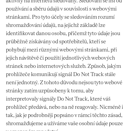
aktivity na internetu sledovány. Sledování se liší od
používání a sběru údajů v souvislosti s webovými
stránkami. Pro tyto účely se sledováním rozumí
shromažďování údajů, na jejichž základě lze
identifikovat danou osobu, přičemž tyto údaje jsou
průběžně získávány od spotřebitelů, kteří se
pohybují mezi různými webovými stránkami, při
jejich návštěvě či použití jednotlivých webových
stránek nebo internetových služeb. Způsob, jakým
prohlížeče komunikují signál Do Not Track stále
není jednotný. Z tohoto důvodu nejsou tyto webové
stránky zatím uzpůsobeny k tomu, aby
interpretovaly signály Do Not Track, které váš
prohlížeč předává, nebo na ně reagovaly. Nicméně i
tak, jak je podrobněji popsáno v rámci těchto zásad,
shromažďujeme a užíváme vaše osobní údaje pouze