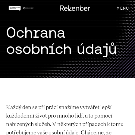
MENU
Ochrana
osobních údajů
Každý den se při práci snažíme vytvářet lepší
každodenní život pro mnoho lidí, a to pomocí
nabízených služeb. V některých případech k tomu
potřebujeme vaše osobní údaje. Chápeme, že